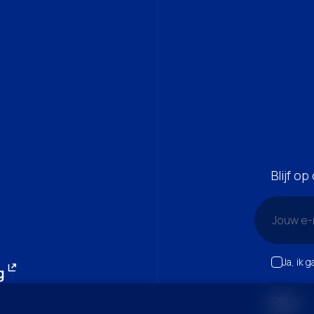
Blijf o
Ja, ik 
g