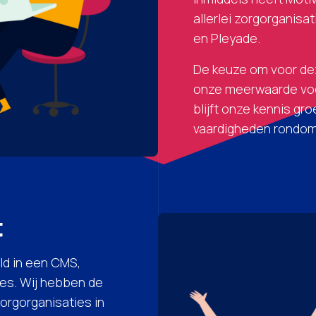
allerlei zorgorganisa
en Pleyade.
De keuze om voor dez
onze meerwaarde voo
blijft onze kennis gr
vaardigheden rondo
t
ld in een CMS,
ies. Wij hebben de
orgorganisaties in