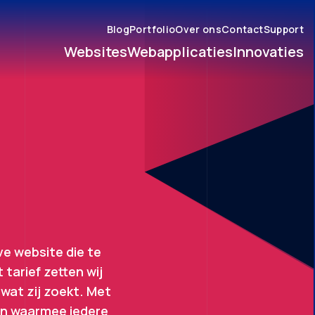
Blog
Portfolio
Over ons
Contact
Support
Websites
Webapplicaties
Innovaties
ve website die te
tarief zetten wij
wat zij zoekt. Met
en waarmee iedere