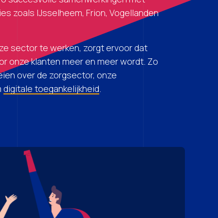
ties zoals IJsselheem, Frion, Vogellanden
e sector te werken, zorgt ervoor dat
r onze klanten meer en meer wordt. Zo
oeien over de zorgsector, onze
m
digitale toegankelijkheid
.