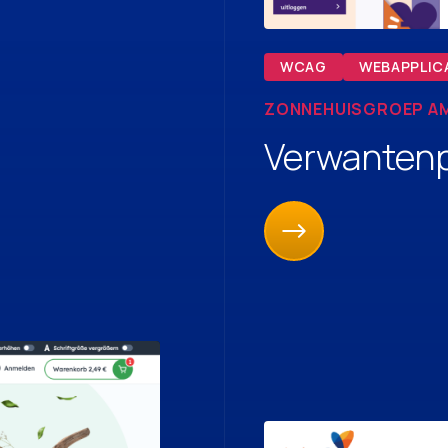
WCAG
WEBAPPLIC
ZONNEHUISGROEP A
Verwantenp