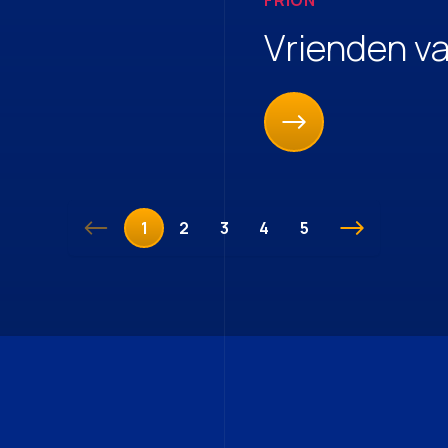
Vrienden va
1
2
3
4
5