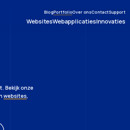
Blog
Portfolio
Over ons
Contact
Support
Websites
Webapplicaties
Innovaties
. Bekijk onze
en
websites
,