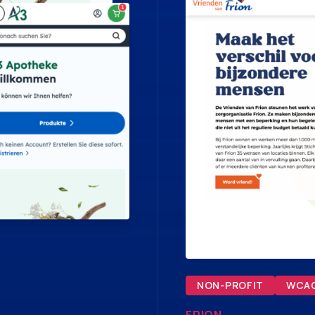
NON-PROFIT
WCA
FRION