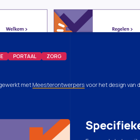
IE
PORTAAL
ZORG
ngewerkt met
Meesterontwerpers
voor het design van d
Specifiek