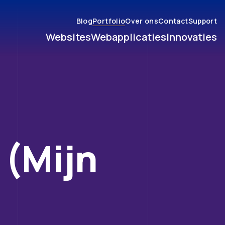
Blog
Portfolio
Over ons
Contact
Support
Websites
Webapplicaties
Innovaties
 (Mijn