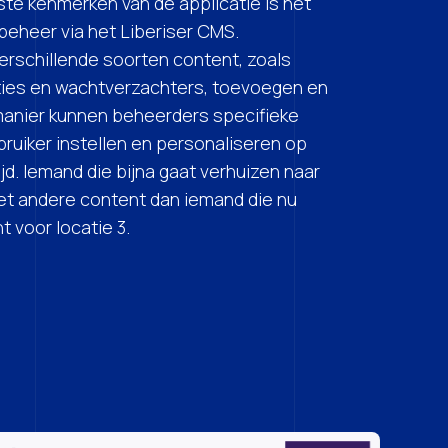
ste kenmerken van de applicatie is het
beheer via het Liberiser CMS.
rschillende soorten content, zoals
aties en wachtverzachters, toevoegen en
anier kunnen beheerders specifieke
bruiker instellen en personaliseren op
jd. Iemand die bijna gaat verhuizen naar
eet andere content dan iemand die nu
 voor locatie 3.