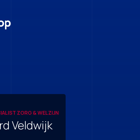
op
IALIST ZORG & WELZIJN
d Veldwijk