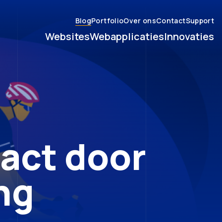
Blog
Portfolio
Over ons
Contact
Support
Websites
Webapplicaties
Innovaties
act door
ng