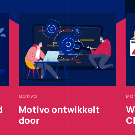
MOTIVO
MOT
d
Motivo ontwikkelt
W
door
C