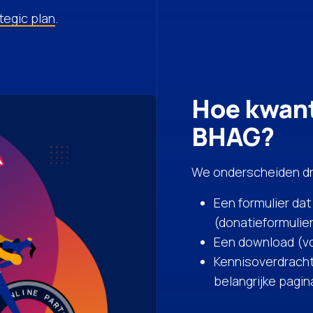
tegic plan
.
Hoe kwant
BHAG?
We onderscheiden dr
Een formulier da
(donatieformulier,
Een download (v
Kennisoverdracht
belangrijke pagin